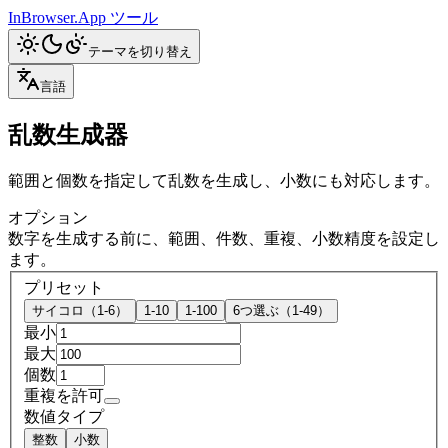
InBrowser.App
ツール
テーマを切り替え
言語
乱数生成器
範囲と個数を指定して乱数を生成し、小数にも対応します。
オプション
数字を生成する前に、範囲、件数、重複、小数精度を設定し
ます。
プリセット
サイコロ（1-6）
1-10
1-100
6つ選ぶ（1-49）
最小
最大
個数
重複を許可
数値タイプ
整数
小数