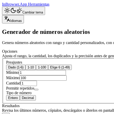
InBrowser.App
Herramientas
Cambiar tema
Idiomas
Generador de números aleatorios
Genera números aleatorios con rango y cantidad personalizados, con 
Opciones
Ajusta el rango, la cantidad, los duplicados y la precisión antes de ge
Preajustes
Dado (1-6)
1-10
1-100
Elige 6 (1-49)
Mínimo
Máximo
Cantidad
Permitir repetidos
Tipo de número
Entero
Decimal
Resultados
Revisa los últimos números, cópialos, descárgalos o ábrelos en pantal