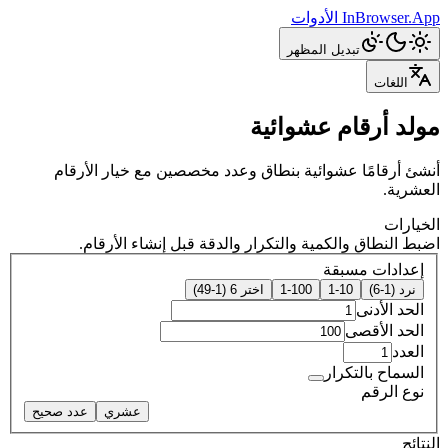
InBrowser.App
الأدوات
تبديل المظهر
اللغات
مولد أرقام عشوائية
أنشئ أرقامًا عشوائية بنطاق وعدد مخصصين مع خيار الأرقام
العشرية.
الخيارات
اضبط النطاق والكمية والتكرار والدقة قبل إنشاء الأرقام.
إعدادات مسبقة
نرد (1-6)
1-10
1-100
اختر 6 (1-49)
الحد الأدنى
الحد الأقصى
العدد
السماح بالتكرار
نوع الرقم
عشري
عدد صحيح
النتائج