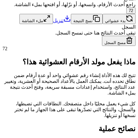
راجع أحدث الأرقام، وانسخها، أو نزّلها، أو افتحها بملء الشاشة.
72
تنزيل
بدء عشوائي
نسخ النتيجة
ملء الشاشة
السجل
تبقى أحدث النتائج هنا حتى تمسح السجل.
مسح السجل
72
ماذا يفعل مولد الأرقام العشوائية هذا؟
تتيح لك هذه الأداة إنشاء رقم عشوائي واحد أو عدة أرقام ضمن
نطاق تحدده أنت. يمكنك العمل بالأعداد الصحيحة أو العشرية، وتغيير
عدد النتائج، واستخدام إعدادات مسبقة سريعة، وفتح أحدث نتيجة
بملء الشاشة.
كل شيء يعمل محليًا داخل متصفحك. النطاقات التي تضبطها،
والسجل، والنتائج التي تصدّرها تبقى على هذا الجهاز ما لم تختر
نسخها أو تنزيلها.
نصائح عملية