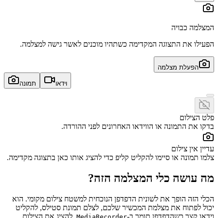
המצלמה כבויה
הפעילו את התצוגה המקדימה כשתהיו מוכנים לאשר גישה למצלמה.
הפעלת מצלמה
וידאו
תמונה
פלט הצילום
בדקו את התמונה או הווידאו האחרונים לפני ההורדה.
עדיין אין צילום
צלמו תמונה או סיימו להקליט קליפ כדי להציג אותו כאן בתצוגה מקדימה.
מה עושה כלי המצלמה הזה?
הכלי הזה הופך את לשונית הדפדפן הנוכחית למשטח צילום מקומי. הוא
יכול לפתוח את מצלמת המכשיר שלכם, לצלם תמונת סטילס, להקליט
וידאו קצר כשהדפדפן תומך ב-
, להציג את הצילום
MediaRecorder