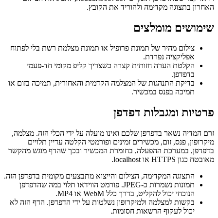
האחרון בתצוגה מקדימה ולהוריד את הקובץ.
שימושים מומלצים
צילום מהיר של תמונת פרופיל או תמונת מצלמת רשת בלי לפתוח
אפליקציה נפרדת.
הקלטת הערה חזותית קצרה כשצריך קליפ מקומי חד-פעמי
בדפדפן.
בדיקת התנהגות של המצלמה הקדמית והאחורית, תמיכה בזום או
תמיכה בפנס במכשיר.
פרטיות ומגבלות דפדפן
זרם המדיה נשאר בדפדפן שלכם ואינו מועלה על ידי הכלי הזה. מצלמה,
מיקרופון, פנס, זום, מכשירים זמינים ופורמטי הקלטה עדיין תלויים
בדפדפן, במערכת ההפעלה, בחומרת המכשיר ובכך שהדף מוגש מהקשר
מאובטח כגון HTTPS או localhost.
התצוגה המקדימה, הצילום והייצוא מתבצעים מקומית בדפדפן הזה.
תמונות נשמרות כ-JPEG. פורמט הווידאו תלוי במה שהדפדפן
הנוכחי יכול להקליט, בדרך כלל WebM או MP4.
בקשות למצלמה ולמיקרופון נשלטות על ידי הדפדפן. הדף הזה לא
יכול לעקוף הרשאות חסומות.