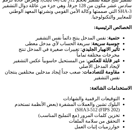
سادس عشر مكون من 128 حرفاً. وهي جزء من عائلة دوال التشفير
SHA-3 التي صممتها وكالة الأمن القومي ونشرتها المعهد الوطني
للمعايير والتكنولوجيا.
الخصائص الرئيسية:
حتمية
: نفس المدخل ينتج دائماً نفس التشفير
حوسبة سريعة
: سريعة الحساب لأي مدخل معطى
تأثير الانهيار الجليدي
: تغييرات صغيرة في المدخل تنتج
مخرجات مختلفة تماماً
غير قابلة للعكس
: من المستحيل حاسوبياً عكس التشفير
لإيجاد المدخل الأصلي
مقاومة للتصادمات
: صعب جداً إيجاد مدخلين مختلفين ينتجان
نفس التشفير
الاستخدامات الشائعة:
التوقيعات الرقمية والشهادات
البلوك تشين والعملات المشفرة (بعض الأنظمة تستخدم
SHA3-512 (FIPS 202))
تخزين كلمات المرور (مع التمليح المناسب)
التحقق من سلامة الملفات
خوارزميات إثبات العمل