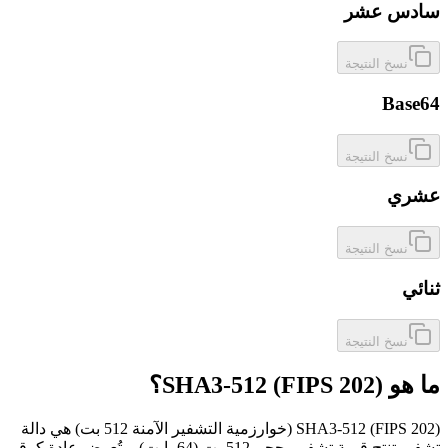
سادس عشر
نسخ النتيجة
Base64
نسخ النتيجة
عشري
نسخ النتيجة
ثنائي
نسخ النتيجة
ما هو SHA3-512 (FIPS 202)؟
SHA3-512 (FIPS 202) (خوارزمية التشفير الآمنة 512 بت) هي دالة
تشفير تنتج قيمة تشفير بحجم 512 بت (64 بايت)، وتُعرض عادة كرقم