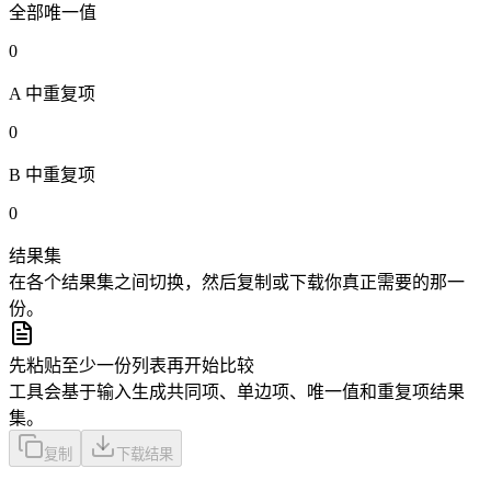
全部唯一值
0
A 中重复项
0
B 中重复项
0
结果集
在各个结果集之间切换，然后复制或下载你真正需要的那一
份。
先粘贴至少一份列表再开始比较
工具会基于输入生成共同项、单边项、唯一值和重复项结果
集。
复制
下载结果