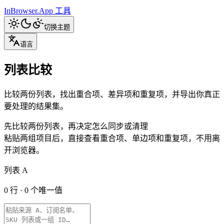
InBrowser.App
工具
切换主题
语言
列表比较
比较两份列表，找出重合项、差异项和重复项，并导出你真正
要处理的结果集。
先比较两份列表，再决定怎么同步或清理
粘贴两组项目后，直接查看重合项、单边项和重复项，不用离
开浏览器。
列表 A
0 行 · 0 个唯一值