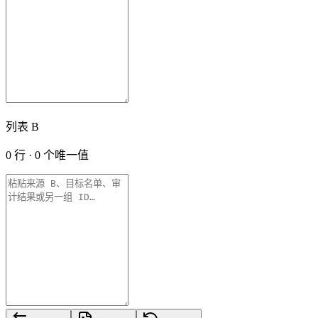
列表 B
0 行 · 0 个唯一值