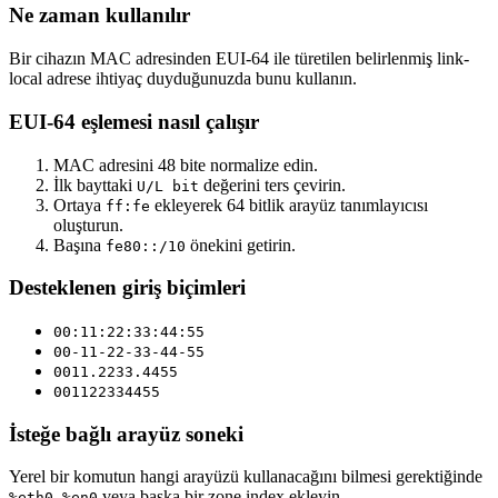
Ne zaman kullanılır
Bir cihazın MAC adresinden EUI-64 ile türetilen belirlenmiş link-
local adrese ihtiyaç duyduğunuzda bunu kullanın.
EUI-64 eşlemesi nasıl çalışır
MAC adresini 48 bite normalize edin.
İlk bayttaki
değerini ters çevirin.
U/L bit
Ortaya
ekleyerek 64 bitlik arayüz tanımlayıcısı
ff:fe
oluşturun.
Başına
önekini getirin.
fe80::/10
Desteklenen giriş biçimleri
00:11:22:33:44:55
00-11-22-33-44-55
0011.2233.4455
001122334455
İsteğe bağlı arayüz soneki
Yerel bir komutun hangi arayüzü kullanacağını bilmesi gerektiğinde
,
veya başka bir zone index ekleyin.
%eth0
%en0