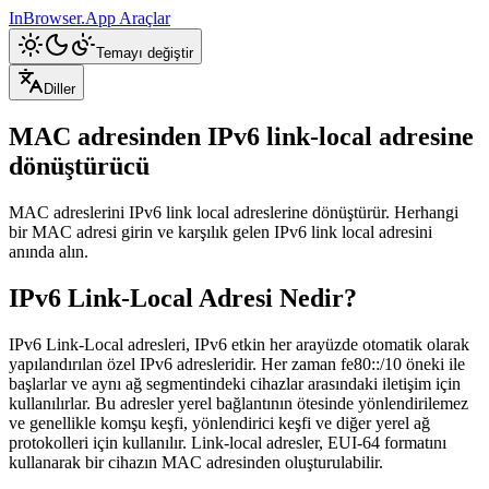
InBrowser.App
Araçlar
Temayı değiştir
Diller
MAC adresinden IPv6 link-local adresine
dönüştürücü
MAC adreslerini IPv6 link local adreslerine dönüştürür. Herhangi
bir MAC adresi girin ve karşılık gelen IPv6 link local adresini
anında alın.
IPv6 Link-Local Adresi Nedir?
IPv6 Link-Local adresleri, IPv6 etkin her arayüzde otomatik olarak
yapılandırılan özel IPv6 adresleridir. Her zaman fe80::/10 öneki ile
başlarlar ve aynı ağ segmentindeki cihazlar arasındaki iletişim için
kullanılırlar. Bu adresler yerel bağlantının ötesinde yönlendirilemez
ve genellikle komşu keşfi, yönlendirici keşfi ve diğer yerel ağ
protokolleri için kullanılır. Link-local adresler, EUI-64 formatını
kullanarak bir cihazın MAC adresinden oluşturulabilir.