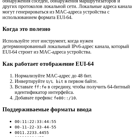
обнаружения соседей, обнаружения маршрутизаторов и
других протоколов локальной сети. Локальные адреса канала
могут генерироваться из MAC-адреса устройства с
использованием формата EUI-64.
Когда это полезно
Используйте этот инструмент, когда нужен
детерминированный локальный IPv6-адрес канала, который
EUI-64 строит из MAC-адреса устройства.
Как работает отображение EUI-64
Нормализуйте MAC-адрес до 48 бит.
Инвертируйте
в первом байте.
U/L bit
Вставьте
в середину, чтобы получить 64-битный
ff:fe
идентификатор интерфейса.
Добавьте префикс
.
fe80::/10
Поддерживаемые форматы ввода
00:11:22:33:44:55
00-11-22-33-44-55
0011.2233.4455