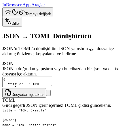
InBrowser.App
Araçlar
Temayı değiştir
Diller
JSON → TOML Dönüştürücü
JSON’u TOML’a dönüştürün. JSON yapıştırın وya dosya içe
aktarın; önizleme, kopyalama ve indirme.
JSON
JSON'u doğrudan yapıştırın veya bu cihazdan bir .json ya da .txt
dosyası içe aktarın.
Dosyadan içe aktar
TOML
Girdi geçerli JSON içerir içermez TOML çıktısı güncellenir.
title
 = 
"TOML Example"
[owner]
name
 = 
"Tom Preston-Werner"