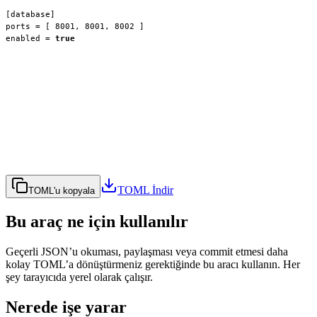
[database]
ports
 = [ 
8001
, 
8001
, 
8002
enabled
 = 
true
TOML İndir
TOML'u kopyala
Bu araç ne için kullanılır
Geçerli JSON’u okuması, paylaşması veya commit etmesi daha
kolay TOML’a dönüştürmeniz gerektiğinde bu aracı kullanın. Her
şey tarayıcıda yerel olarak çalışır.
Nerede işe yarar