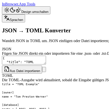
InBrowser.App
Tools
Design umschalten
Sprachen
JSON → TOML Konverter
Wandelt JSON in TOML um. JSON einfügen oder Datei importieren; 
JSON
Fügen Sie JSON direkt ein oder importieren Sie eine .json- oder .txt-
Aus Datei importieren
TOML
Die TOML-Ausgabe wird aktualisiert, sobald die Eingabe gültiges JS
title
 = 
"TOML Example"
[owner]
name
 = 
"Tom Preston-Werner"
[database]
ports
 = [ 
8001
, 
8001
, 
8002