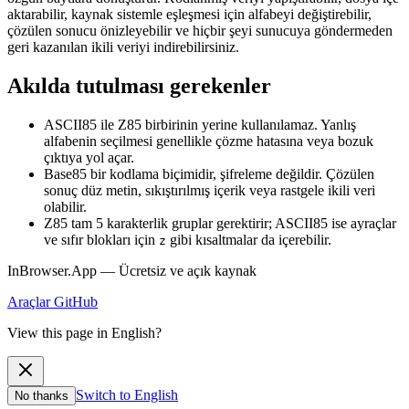
aktarabilir, kaynak sistemle eşleşmesi için alfabeyi değiştirebilir,
çözülen sonucu önizleyebilir ve hiçbir şeyi sunucuya göndermeden
geri kazanılan ikili veriyi indirebilirsiniz.
Akılda tutulması gerekenler
ASCII85 ile Z85 birbirinin yerine kullanılamaz. Yanlış
alfabenin seçilmesi genellikle çözme hatasına veya bozuk
çıktıya yol açar.
Base85 bir kodlama biçimidir, şifreleme değildir. Çözülen
sonuç düz metin, sıkıştırılmış içerik veya rastgele ikili veri
olabilir.
Z85 tam 5 karakterlik gruplar gerektirir; ASCII85 ise ayraçlar
ve sıfır blokları için
gibi kısaltmalar da içerebilir.
z
InBrowser.App — Ücretsiz ve açık kaynak
Araçlar
GitHub
View this page in English?
Switch to English
No thanks