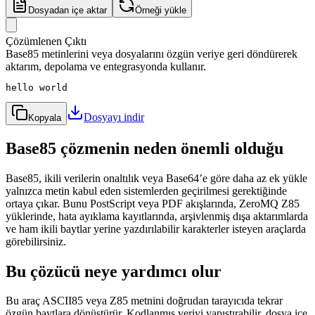
Dosyadan içe aktar
Örneği yükle
Çözümlenen Çıktı
Base85 metinlerini veya dosyalarını özgün veriye geri döndürerek
aktarım, depolama ve entegrasyonda kullanır.
hello world
Dosyayı indir
Kopyala
Base85 çözmenin neden önemli olduğu
Base85, ikili verilerin onaltılık veya Base64’e göre daha az ek yükle
yalnızca metin kabul eden sistemlerden geçirilmesi gerektiğinde
ortaya çıkar. Bunu PostScript veya PDF akışlarında, ZeroMQ Z85
yüklerinde, hata ayıklama kayıtlarında, arşivlenmiş dışa aktarımlarda
ve ham ikili baytlar yerine yazdırılabilir karakterler isteyen araçlarda
görebilirsiniz.
Bu çözücü neye yardımcı olur
Bu araç ASCII85 veya Z85 metnini doğrudan tarayıcıda tekrar
özgün baytlara dönüştürür. Kodlanmış veriyi yapıştırabilir, dosya içe