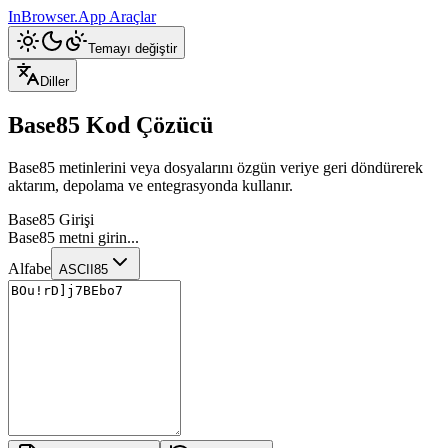
InBrowser.App
Araçlar
Temayı değiştir
Diller
Base85 Kod Çözücü
Base85 metinlerini veya dosyalarını özgün veriye geri döndürerek
aktarım, depolama ve entegrasyonda kullanır.
Base85 Girişi
Base85 metni girin...
Alfabe
ASCII85