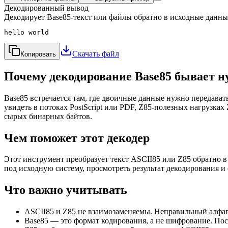
Декодированный вывод
Декодирует Base85-текст или файлы обратно в исходные данные
hello world
Скачать файл
Копировать
Почему декодирование Base85 бывает 
Base85 встречается там, где двоичные данные нужно передава
увидеть в потоках PostScript или PDF, Z85-полезных нагрузк
сырых бинарных байтов.
Чем поможет этот декодер
Этот инструмент преобразует текст ASCII85 или Z85 обратно 
под исходную систему, просмотреть результат декодирования и
Что важно учитывать
ASCII85 и Z85 не взаимозаменяемы. Неправильный алфав
Base85 — это формат кодирования, а не шифрование. По