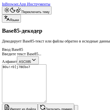
InBrowser.App
Инструменты
Переключить тему
Языки
Base85-декодер
Декодирует Base85-текст или файлы обратно в исходные данные
Ввод Base85
Введите текст Base85...
Алфавит
ASCII85
Импорт из файла
Загрузить пример