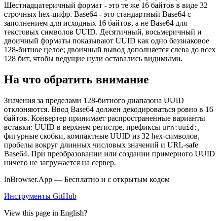
Шестнадцатеричный формат - это те же 16 байтов в виде 32
строчных hex-цифр. Base64 - это стандартный Base64 с
заполнением для исходных 16 байтов, а не Base64 для
текстовых символов UUID. Десятичный, восьмеричный и
двоичный форматы показывают UUID как одно беззнаковое
128-битное целое; двоичный вывод дополняется слева до всех
128 бит, чтобы ведущие нули оставались видимыми.
На что обратить внимание
Значения за пределами 128-битного диапазона UUID
отклоняются. Ввод Base64 должен декодироваться ровно в 16
байтов. Конвертер принимает распространенные варианты
вставки: UUID в верхнем регистре, префиксы
,
urn:uuid:
фигурные скобки, компактные UUID из 32 hex-символов,
пробелы вокруг длинных числовых значений и URL-safe
Base64. При преобразовании или создании примерного UUID
ничего не загружается на сервер.
InBrowser.App — Бесплатно и с открытым кодом
Инструменты
GitHub
View this page in English?