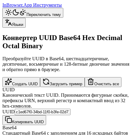
InBrowser.App
Инструменты
Переключить тему
Языки
Конвертер UUID Base64 Hex Decimal
Octal Binary
Преобразуйте UUID в Base64, шестнадцатеричные,
десятичные, восьмеричные и 128-битные двоичные значения
и обратно прямо в браузере.
Создать UUID
Загрузить пример
Очистить все
UUID
Канонический текст UUID. Принимаются фигурные скобки,
префиксы URN, верхний регистр и компактный ввод из 32
hex-символов.
UUID
Копировать UUID
Base64
Стандартный Base64 с заполнением для 16 исходных байтов