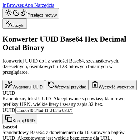
InBrowser.App
Narzędzia
Przełącz motyw
Języki
Konwerter UUID Base64 Hex Decimal
Octal Binary
Konwertuj UUID do i z wartości Base64, szesnastkowych,
dziesiętnych, ósemkowych i 128-bitowych binarnych w
przeglądarce.
Wygeneruj UUID
Wczytaj przykład
Wyczyść wszystko
UUID
Kanoniczny tekst UUID. Akceptowane są nawiasy klamrowe,
prefiksy URN, wielkie litery i zwarty zapis 32-hex.
UUID
Kopiuj UUID
Base64
Standardowy Base64 z dopełnieniem dla 16 surowych bajtów
UUID. Akceptowane jest wejście bezpieczne dla URL.