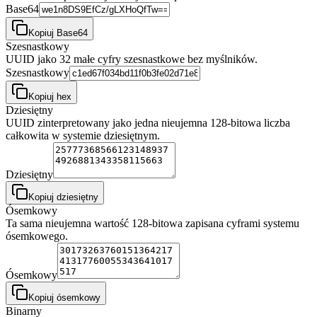
Base64
Kopiuj Base64
Szesnastkowy
UUID jako 32 małe cyfry szesnastkowe bez myślników.
Szesnastkowy
Kopiuj hex
Dziesiętny
UUID zinterpretowany jako jedna nieujemna 128-bitowa liczba
całkowita w systemie dziesiętnym.
Dziesiętny
Kopiuj dziesiętny
Ósemkowy
Ta sama nieujemna wartość 128-bitowa zapisana cyframi systemu
ósemkowego.
Ósemkowy
Kopiuj ósemkowy
Binarny