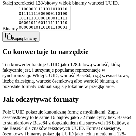
Stałej szerokości 128-bitowy widok binarny wartości UUID.
Binarny
Kopiuj binarny
Co konwertuje to narzędzie
Ten konwerter traktuje UUID jako 128-bitową wartość, którą
faktycznie jest, i utrzymuje popularne reprezentacje w
synchronizacji. Wklej UUID, wartość Base64, ciąg szesnastkowy,
liczbę dziesiętną, wartość ósemkową albo wartość binarną, a
pozostałe formaty zaktualizują się lokalnie w przeglądarce.
Jak odczytywać formaty
Pole UUID pokazuje kanoniczną formę z myślnikami. Zapis
szesnastkowy to te same 16 bajtów jako 32 małe cyfry hex. Base64
to standardowy Base64 z dopełnieniem dla surowych 16 bajtów, a
nie Base64 dla znaków tekstowych UUID. Format dziesiętny,
ósemkowy i binarny pokazują UUID jako jedną nieujemną 128-