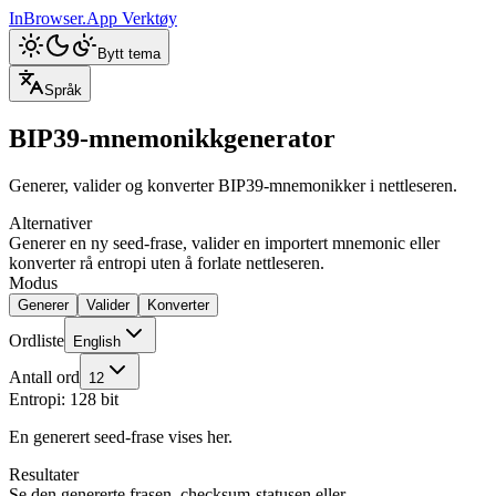
InBrowser.App
Verktøy
Bytt tema
Språk
BIP39-mnemonikkgenerator
Generer, valider og konverter BIP39-mnemonikker i nettleseren.
Alternativer
Generer en ny seed-frase, valider en importert mnemonic eller
konverter rå entropi uten å forlate nettleseren.
Modus
Generer
Valider
Konverter
Ordliste
English
Antall ord
12
Entropi: 128 bit
En generert seed-frase vises her.
Resultater
Se den genererte frasen, checksum-statusen eller