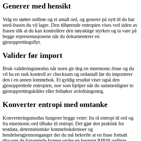
Generer med hensikt
Velg en støttet ordliste og et antall ord, og generer på nytt til du har
seed-frasen du vil lagre. Den tilhørende entropien vises ved siden av
frasen slik at du kan kontrollere den nøyaktige styrken og ta vare på
begge representasjonene når du dokumenterer en
gjenopprettingsflyt.
Valider før import
Bruk valideringsmodus når noen gir deg en mnemonic-frase og du
vil ha en rask kontroll av checksum og ordantall før du importerer
den i en annen lommebok. Et gyldig resultat viser også den
gjenopprettede entropien, noe som hjelper når du sammenligner to
gjenopprettingskilder eller feilsøker avledningssteg.
Konverter entropi med omtanke
Konverteringsmodus fungerer begge veier: fra rå entropi til ord og
fra mnemonic-ord tilbake til entropi. Det gjør den praktisk for
testdata, deterministiske lommebokdemoer og
hendelsesgjennomganger der du må bekrefte at en frase fortsatt
tilsvarer de forventede bytene under en bestemt BIP39-ordliste.