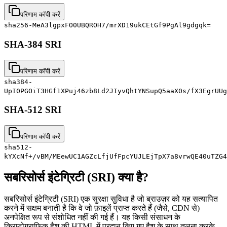
परिणाम कॉपी करें
sha256-MeA3lgpxFO0UBQROH7/mrXD19ukCEtGf9PgAl9gdgqk=
SHA-384 SRI
परिणाम कॉपी करें
sha384-
UpI0PGOiT3HGf1XPuj46zb8Ld2JIyvQhtYNSupQ5aaX0s/fX3EgrUUg
SHA-512 SRI
परिणाम कॉपी करें
sha512-
kYXcNf+/vBM/MEewUC1AGZcLfjUfFpcYUJLEjTpX7a8vrwQE40uTZG4
सबरिसोर्स इंटेग्रिटी (SRI) क्या है?
सबरिसोर्स इंटेग्रिटी (SRI) एक सुरक्षा सुविधा है जो ब्राउज़र को यह सत्यापित
करने में सक्षम बनाती है कि वे जो फ़ाइलें प्राप्त करते हैं (जैसे, CDN से)
अनपेक्षित रूप से संशोधित नहीं की गई हैं। यह किसी संसाधन के
क्रिप्टोग्राफिक हैश की HTML में प्रदान किए गए हैश के साथ तुलना करके