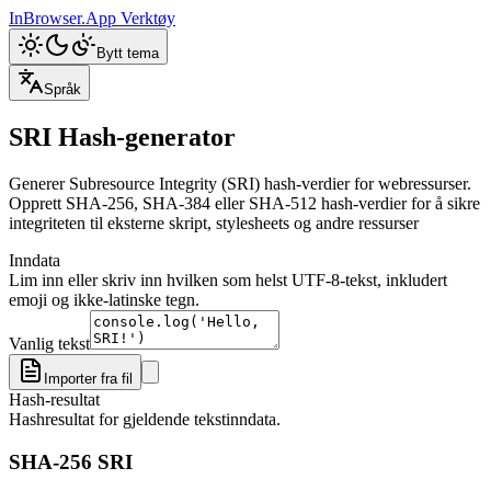
InBrowser.App
Verktøy
Bytt tema
Språk
SRI Hash-generator
Generer Subresource Integrity (SRI) hash-verdier for webressurser.
Opprett SHA-256, SHA-384 eller SHA-512 hash-verdier for å sikre
integriteten til eksterne skript, stylesheets og andre ressurser
Inndata
Lim inn eller skriv inn hvilken som helst UTF-8-tekst, inkludert
emoji og ikke-latinske tegn.
Vanlig tekst
Importer fra fil
Hash-resultat
Hashresultat for gjeldende tekstinndata.
SHA-256 SRI