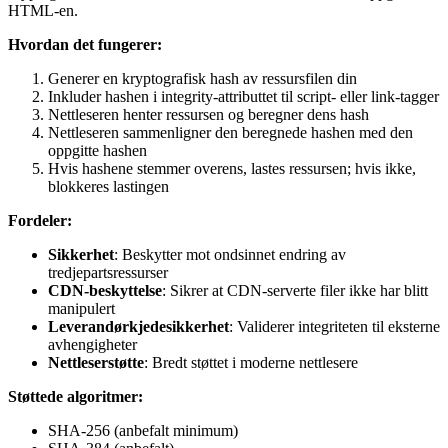
HTML-en.
Hvordan det fungerer:
Generer en kryptografisk hash av ressursfilen din
Inkluder hashen i integrity-attributtet til script- eller link-tagger
Nettleseren henter ressursen og beregner dens hash
Nettleseren sammenligner den beregnede hashen med den
oppgitte hashen
Hvis hashene stemmer overens, lastes ressursen; hvis ikke,
blokkeres lastingen
Fordeler:
Sikkerhet
: Beskytter mot ondsinnet endring av
tredjepartsressurser
CDN-beskyttelse
: Sikrer at CDN-serverte filer ikke har blitt
manipulert
Leverandørkjedesikkerhet
: Validerer integriteten til eksterne
avhengigheter
Nettleserstøtte
: Bredt støttet i moderne nettlesere
Støttede algoritmer:
SHA-256 (anbefalt minimum)