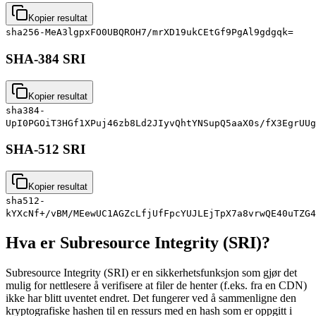
Kopier resultat
sha256-MeA3lgpxFO0UBQROH7/mrXD19ukCEtGf9PgAl9gdgqk=
SHA-384 SRI
Kopier resultat
sha384-
UpI0PGOiT3HGf1XPuj46zb8Ld2JIyvQhtYNSupQ5aaX0s/fX3EgrUUg
SHA-512 SRI
Kopier resultat
sha512-
kYXcNf+/vBM/MEewUC1AGZcLfjUfFpcYUJLEjTpX7a8vrwQE40uTZG4
Hva er Subresource Integrity (SRI)?
Subresource Integrity (SRI) er en sikkerhetsfunksjon som gjør det
mulig for nettlesere å verifisere at filer de henter (f.eks. fra en CDN)
ikke har blitt uventet endret. Det fungerer ved å sammenligne den
kryptografiske hashen til en ressurs med en hash som er oppgitt i