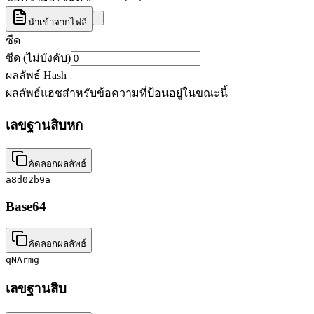
นำเข้าจากไฟล์
ซีด
ซีด (ไม่บังคับ)
ผลลัพธ์ Hash
ผลลัพธ์แฮชสำหรับข้อความที่ป้อนอยู่ในขณะนี้
เลขฐานสิบหก
คัดลอกผลลัพธ์
a8d02b9a
Base64
คัดลอกผลลัพธ์
qNArmg==
เลขฐานสิบ