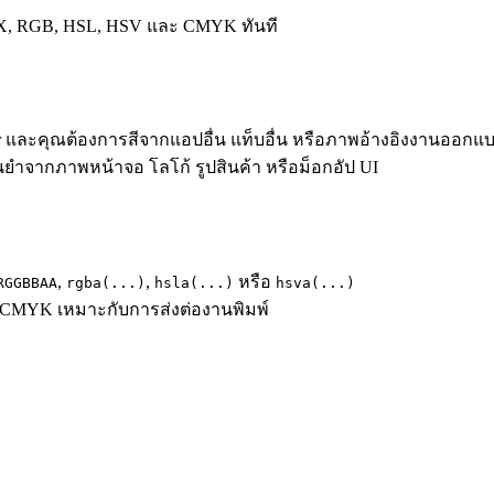
EX, RGB, HSL, HSV และ CMYK ทันที
er และคุณต้องการสีจากแอปอื่น แท็บอื่น หรือภาพอ้างอิงงานออกแ
่นยำจากภาพหน้าจอ โลโก้ รูปสินค้า หรือม็อกอัป UI
,
,
หรือ
RGGBBAA
rgba(...)
hsla(...)
hsva(...)
น CMYK เหมาะกับการส่งต่องานพิมพ์