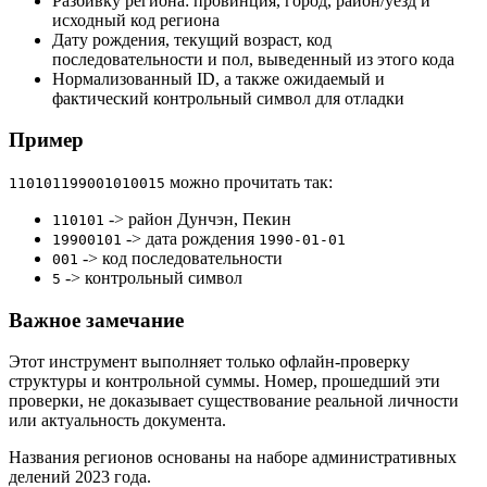
Разбивку региона: провинция, город, район/уезд и
исходный код региона
Дату рождения, текущий возраст, код
последовательности и пол, выведенный из этого кода
Нормализованный ID, а также ожидаемый и
фактический контрольный символ для отладки
Пример
можно прочитать так:
110101199001010015
-> район Дунчэн, Пекин
110101
-> дата рождения
19900101
1990-01-01
-> код последовательности
001
-> контрольный символ
5
Важное замечание
Этот инструмент выполняет только офлайн-проверку
структуры и контрольной суммы. Номер, прошедший эти
проверки, не доказывает существование реальной личности
или актуальность документа.
Названия регионов основаны на наборе административных
делений 2023 года.