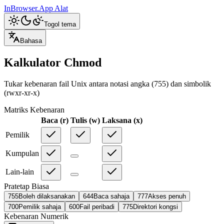
InBrowser.App
Alat
Togol tema
Bahasa
Kalkulator Chmod
Tukar kebenaran fail Unix antara notasi angka (755) dan simbolik
(rwxr-xr-x)
Matriks Kebenaran
Baca
(
r
)
Tulis
(
w
)
Laksana
(
x
)
Pemilik
Kumpulan
Lain-lain
Pratetap Biasa
755
Boleh dilaksanakan
644
Baca sahaja
777
Akses penuh
700
Pemilik sahaja
600
Fail peribadi
775
Direktori kongsi
Kebenaran Numerik