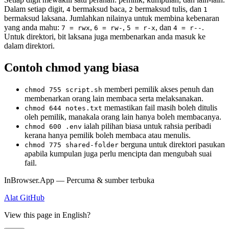
Dalam setiap digit,
bermaksud baca,
bermaksud tulis, dan
4
2
1
bermaksud laksana. Jumlahkan nilainya untuk membina kebenaran
yang anda mahu:
,
,
, dan
.
7 = rwx
6 = rw-
5 = r-x
4 = r--
Untuk direktori, bit laksana juga membenarkan anda masuk ke
dalam direktori.
Contoh chmod yang biasa
memberi pemilik akses penuh dan
chmod 755 script.sh
membenarkan orang lain membaca serta melaksanakan.
memastikan fail masih boleh ditulis
chmod 644 notes.txt
oleh pemilik, manakala orang lain hanya boleh membacanya.
ialah pilihan biasa untuk rahsia peribadi
chmod 600 .env
kerana hanya pemilik boleh membaca atau menulis.
berguna untuk direktori pasukan
chmod 775 shared-folder
apabila kumpulan juga perlu mencipta dan mengubah suai
fail.
InBrowser.App — Percuma & sumber terbuka
Alat
GitHub
View this page in English?