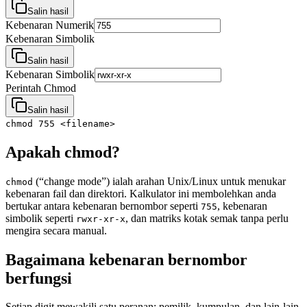
Salin hasil
Kebenaran Numerik
Kebenaran Simbolik
Salin hasil
Kebenaran Simbolik
Perintah Chmod
Salin hasil
chmod 755 <filename>
Apakah chmod?
(“change mode”) ialah arahan Unix/Linux untuk menukar
chmod
kebenaran fail dan direktori. Kalkulator ini membolehkan anda
bertukar antara kebenaran bernombor seperti
, kebenaran
755
simbolik seperti
, dan matriks kotak semak tanpa perlu
rwxr-xr-x
mengira secara manual.
Bagaimana kebenaran bernombor
berfungsi
Setiap digit mewakili satu peranan: pemilik, kumpulan, dan lain-lain.