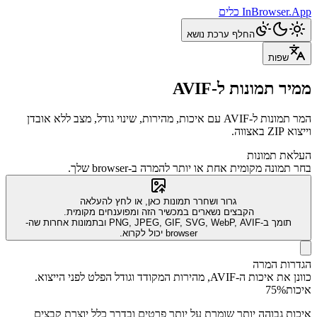
InBrowser.App
כלים
החלף ערכת נושא
שפות
ממיר תמונות ל-AVIF
המר תמונות ל-AVIF עם איכות, מהירות, שינוי גודל, מצב ללא אובדן
וייצוא ZIP באצווה.
העלאת תמונות
בחר תמונה מקומית אחת או יותר להמרה ב-browser שלך.
גרור ושחרר תמונות כאן, או לחץ להעלאה
הקבצים נשארים במכשיר הזה ומפוענחים מקומית.
תומך ב-PNG, JPEG, GIF, SVG, WebP, AVIF ובתמונות אחרות שה-
browser יכול לקרוא.
הגדרות המרה
כוונן את איכות ה-AVIF, מהירות המקודד וגודל הפלט לפני הייצוא.
איכות
%
75
איכות גבוהה יותר שומרת על יותר פרטים ובדרך כלל יוצרת קבצים