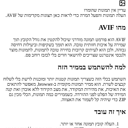
עדיין אין תמונות שהומרו
העלה תמונות והפעל המרה כדי לראות כאן תצוגות מקדימות של AVIF.
מהו AVIF
AVIF הוא פורמט תמונה מודרני שיכול להקטין את גודל הקובץ תוך
שמירה על איכות חזותית טובה. הוא תומך בשקיפות וביעילות דחיסה
גבוהה, ולכן הוא לעיתים קרובות בחירה טובה לתמונות, לתמונות מוצר
ולנכסי אינטרנט שצריכים להישאר חדים בלי לבזבז רוחב פס.
למה להשתמש בממיר הזה
השתמש בכלי הזה כשצריך תמונות קטנות יותר ומוכנות לרשת בלי לשלוח
קבצים לשרת. הוא ממיר תמונות מקומית ב-browser, מאפשר להתאים
את האיכות, את מהירות המקודד, את מצב הקידוד ללא אובדן ואת קנה
המידה של הפלט לפני ההורדה. כשממירים כמה תמונות, הכלי מכין גם
ZIP כדי שיהיה קל לשמור את האצווה.
איך זה עובד
העלה קובץ תמונה אחד או יותר.