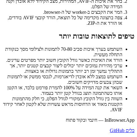
בחר את איכות ה-AVIF, המהירות, מצב הקידוד ללא אובדן וקנה
המידה של הפלט.
המר את הקבצים ב-worker של ה-browser.
צפה בתצוגה מקדימה של כל תוצאה, הורד קובצי AVIF בודדים,
או הורד את ה-ZIP.
טיפים לתוצאות טובות יותר
השתמש בערך איכות סביב 70-80 לתמונות ולצילומי מסך כנקודת
התחלה מעשית.
הורד את האיכות כאשר גודל הקובץ חשוב יותר מפרטים עדינים.
ערכי מהירות נמוכים יותר יכולים ליצור קבצים קטנים יותר, אך
התהליך נמשך זמן רב יותר בתמונות גדולות או באצוות.
השתמש במצב ללא אובדן לדיאגרמות, לנכסי ממשק או לתמונות
שבהן צבעים מדויקים חשובים.
השאר את קנה המידה על 100% להמרת פורמט בלבד, או הקטן
אותו כשהתמונה תוצג בגודל קטן יותר בעמוד.
השווה בין גודל הקובץ המקורי לגודל הפלט, כי חלק מהתמונות
הקטנות מאוד או הדחוסות מראש עשויות שלא לקטון לאחר קידוד
AVIF.
InBrowser.App — חינמי ובקוד פתוח
כלים
GitHub