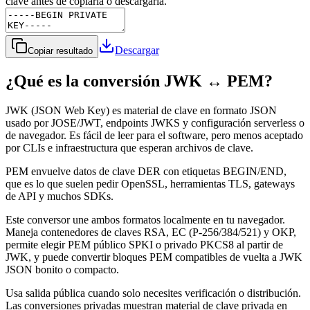
clave antes de copiarla o descargarla.
Descargar
Copiar resultado
¿Qué es la conversión JWK ↔ PEM?
JWK (JSON Web Key) es material de clave en formato JSON
usado por JOSE/JWT, endpoints JWKS y configuración serverless o
de navegador. Es fácil de leer para el software, pero menos aceptado
por CLIs e infraestructura que esperan archivos de clave.
PEM envuelve datos de clave DER con etiquetas BEGIN/END,
que es lo que suelen pedir OpenSSL, herramientas TLS, gateways
de API y muchos SDKs.
Este conversor une ambos formatos localmente en tu navegador.
Maneja contenedores de claves RSA, EC (P-256/384/521) y OKP,
permite elegir PEM público SPKI o privado PKCS8 al partir de
JWK, y puede convertir bloques PEM compatibles de vuelta a JWK
JSON bonito o compacto.
Usa salida pública cuando solo necesites verificación o distribución.
Las conversiones privadas muestran material de clave privada en