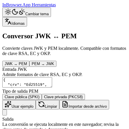
InBrowser.App
Herramientas
Cambiar tema
Idiomas
Conversor JWK ↔ PEM
Convierte claves JWK y PEM localmente. Compatible con formatos
de clave RSA, EC y OKP.
JWK → PEM
PEM → JWK
Entrada JWK
Admite formatos de clave RSA, EC y OKP.
Tipo de salida PEM
Clave pública (SPKI)
Clave privada (PKCS8)
Usar ejemplo
Limpiar
Importar desde archivo
Salida
La conversión se ejecuta localmente en este navegador; revisa la