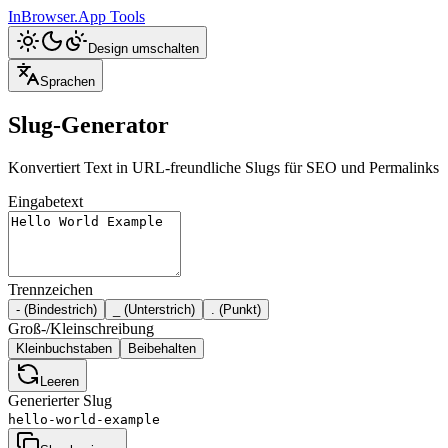
InBrowser.App
Tools
Design umschalten
Sprachen
Slug-Generator
Konvertiert Text in URL-freundliche Slugs für SEO und Permalinks
Eingabetext
Trennzeichen
- (
Bindestrich
)
_ (
Unterstrich
)
. (
Punkt
)
Groß-/Kleinschreibung
Kleinbuchstaben
Beibehalten
Leeren
Generierter Slug
hello-world-example