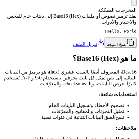
المخرجات المفككة
يفك ترميز نصوص أو ملفات Base16 (Hex) إلى بايتات خام للفحص
والاختبار والأدوات.
Hello, World!
تنزيل الملف
نسخ النتيجة
ما هو Base16 (Hex)؟
Base16، المعروف أيضًا بالست عشري (hex)، هو ترميز من البيانات
الثنائية إلى نص يمثل كل بايت بحرفين باستخدام 0-9 و A-F. يُستخدم
كثيرًا لعرض البايتات، والـ checksums، والمعرّفات.
استخدامات شائعة:
تصحيح الأخطاء وتسجيل البايتات الخام
تمثيل التجزئات والمفاتيح والمعرّفات
نسخ/لصق البيانات الثنائية في قنوات نصية
ملاحظات:
Hex يضاعف حجم البيانات (1 بايت -> حرفان)