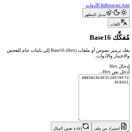
InBrowser.App
الأدوات
تبديل المظهر
اللغات
مُفكِّك Base16
يفك ترميز نصوص أو ملفات Base16 (Hex) إلى بايتات خام للفحص
والاختبار والأدوات.
إدخال Hex
أدخل نص Hex...
استيراد من ملف
إعادة تعيين المثال