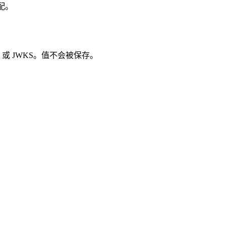
配。
K 或 JWKS。值不会被保存。