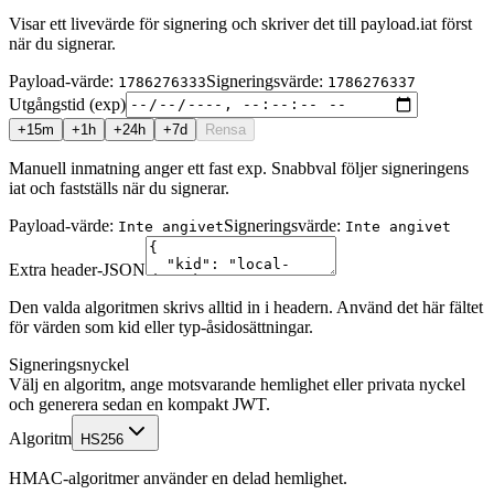
Visar ett livevärde för signering och skriver det till payload.iat först
när du signerar.
Payload-värde
:
Signeringsvärde
:
1786276333
1786276337
Utgångstid (exp)
+15m
+1h
+24h
+7d
Rensa
Manuell inmatning anger ett fast exp. Snabbval följer signeringens
iat och fastställs när du signerar.
Payload-värde
:
Signeringsvärde
:
Inte angivet
Inte angivet
Extra header-JSON
Den valda algoritmen skrivs alltid in i headern. Använd det här fältet
för värden som kid eller typ-åsidosättningar.
Signeringsnyckel
Välj en algoritm, ange motsvarande hemlighet eller privata nyckel
och generera sedan en kompakt JWT.
Algoritm
HS256
HMAC-algoritmer använder en delad hemlighet.