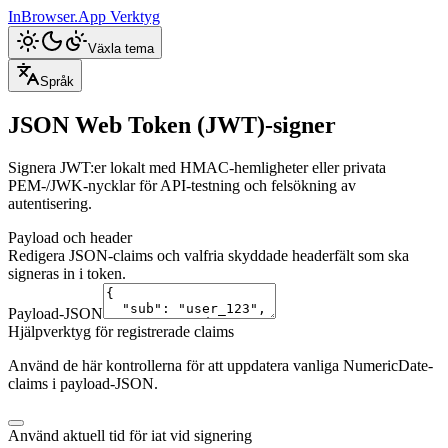
InBrowser.App
Verktyg
Växla tema
Språk
JSON Web Token (JWT)-signer
Signera JWT:er lokalt med HMAC-hemligheter eller privata
PEM-/JWK-nycklar för API-testning och felsökning av
autentisering.
Payload och header
Redigera JSON-claims och valfria skyddade headerfält som ska
signeras in i token.
Payload-JSON
Hjälpverktyg för registrerade claims
Använd de här kontrollerna för att uppdatera vanliga NumericDate-
claims i payload-JSON.
Använd aktuell tid för iat vid signering