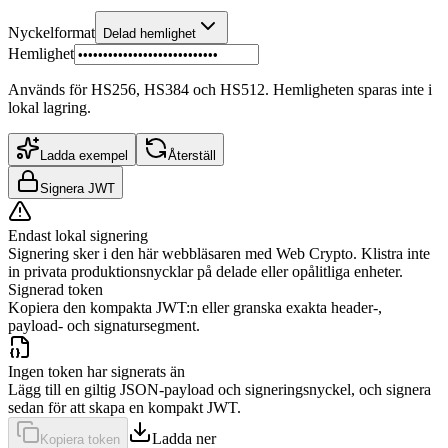
Nyckelformat
Delad hemlighet
Hemlighet
Används för HS256, HS384 och HS512. Hemligheten sparas inte i
lokal lagring.
Ladda exempel
Återställ
Signera JWT
Endast lokal signering
Signering sker i den här webbläsaren med Web Crypto. Klistra inte
in privata produktionsnycklar på delade eller opålitliga enheter.
Signerad token
Kopiera den kompakta JWT:n eller granska exakta header-,
payload- och signatursegment.
Ingen token har signerats än
Lägg till en giltig JSON-payload och signeringsnyckel, och signera
sedan för att skapa en kompakt JWT.
Ladda ner
Kopiera token