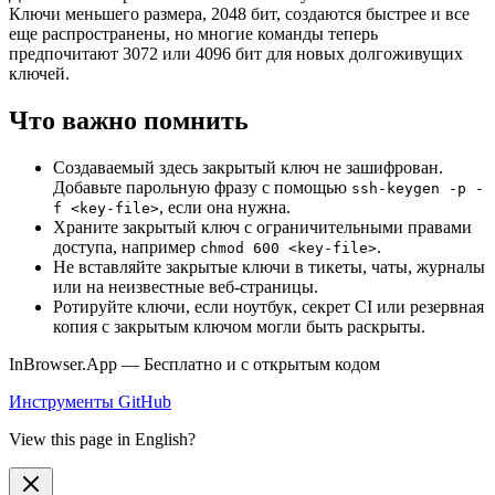
Ключи меньшего размера, 2048 бит, создаются быстрее и все
еще распространены, но многие команды теперь
предпочитают 3072 или 4096 бит для новых долгоживущих
ключей.
Что важно помнить
Создаваемый здесь закрытый ключ не зашифрован.
Добавьте парольную фразу с помощью
ssh-keygen -p -
, если она нужна.
f <key-file>
Храните закрытый ключ с ограничительными правами
доступа, например
.
chmod 600 <key-file>
Не вставляйте закрытые ключи в тикеты, чаты, журналы
или на неизвестные веб-страницы.
Ротируйте ключи, если ноутбук, секрет CI или резервная
копия с закрытым ключом могли быть раскрыты.
InBrowser.App — Бесплатно и с открытым кодом
Инструменты
GitHub
View this page in English?