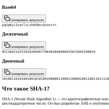
Base64
Скопировать результат
pqSpBjCZvetlzLsh05BncOxnncY=
Десятичный
Скопировать результат
951364514251934269467798363840496925623045299654
Двоичный
Скопировать результат
1010011010100100101010010000011000110000100110011011110
Что такое SHA-1?
SHA-1 (Secure Hash Algorithm 1) — это криптографическая хеш
шестнадцатеричное число. Он был разработан АНБ и опубликов