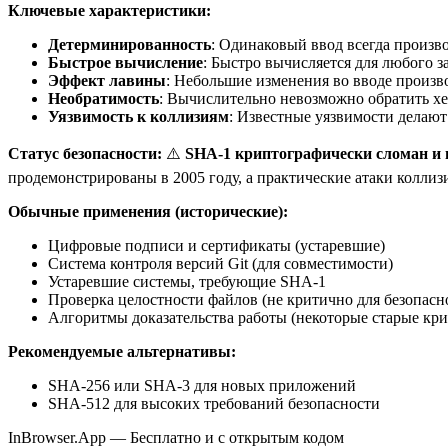
Ключевые характеристики:
Детерминированность
: Одинаковый ввод всегда произв
Быстрое вычисление
: Быстро вычисляется для любого з
Эффект лавины
: Небольшие изменения во вводе произв
Необратимость
: Вычислительно невозможно обратить хе
Уязвимость к коллизиям
: Известные уязвимости делаю
Статус безопасности:
⚠️
SHA-1 криптографически сломан и 
продемонстрированы в 2005 году, а практические атаки коллиз
Обычные применения (исторические):
Цифровые подписи и сертификаты (устаревшие)
Система контроля версий Git (для совместимости)
Устаревшие системы, требующие SHA-1
Проверка целостности файлов (не критично для безопасн
Алгоритмы доказательства работы (некоторые старые кр
Рекомендуемые альтернативы:
SHA-256 или SHA-3 для новых приложений
SHA-512 для высоких требований безопасности
InBrowser.App — Бесплатно и с открытым кодом