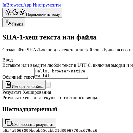
InBrowser.App
Инструменты
Переключить тему
Языки
SHA-1-хеш текста или файла
Создавайте SHA-1-хеши для текста или файлов. Лучше всего п
Ввод
Вставьте или введите любой текст в UTF-8, включая эмодзи и 
Обычный текст
Импорт из файла
Результат Хеширования
Результат хеша для текущего текстового ввода.
Шестнадцатеричный
Скопировать результат
a6a4a9063099bdeb65ccbb21d3906770ec679dc6