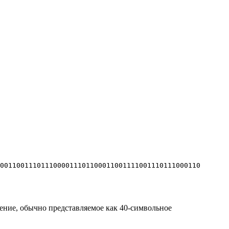
0011001110111000011101100011001111001110111000110
чение, обычно представляемое как 40-символьное