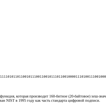
11110101101100101110011001011101100100001110100111001000
-функция, которая производит 160-битное (20-байтовое) хеш-зна
ан NIST в 1995 году как часть стандарта цифровой подписи.