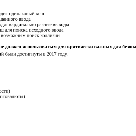
одит одинаковый хеш
аданного ввода
одят кардинально разные выводы
ш для поиска исходного ввода
т возможным поиск коллизий
не должен использоваться для критически важных для безоп
ий были достигнуты в 2017 году.
ости)
иптовалюты)