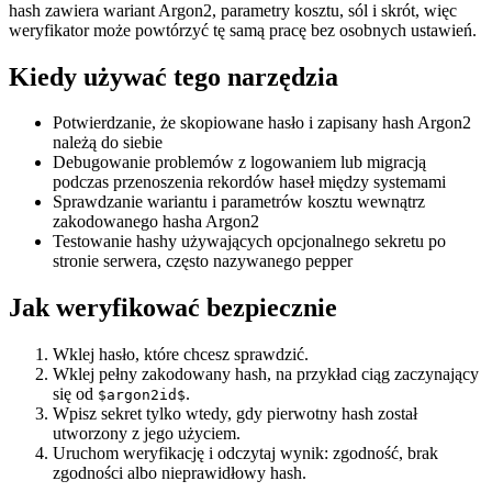
hash zawiera wariant Argon2, parametry kosztu, sól i skrót, więc
weryfikator może powtórzyć tę samą pracę bez osobnych ustawień.
Kiedy używać tego narzędzia
Potwierdzanie, że skopiowane hasło i zapisany hash Argon2
należą do siebie
Debugowanie problemów z logowaniem lub migracją
podczas przenoszenia rekordów haseł między systemami
Sprawdzanie wariantu i parametrów kosztu wewnątrz
zakodowanego hasha Argon2
Testowanie hashy używających opcjonalnego sekretu po
stronie serwera, często nazywanego pepper
Jak weryfikować bezpiecznie
Wklej hasło, które chcesz sprawdzić.
Wklej pełny zakodowany hash, na przykład ciąg zaczynający
się od
.
$argon2id$
Wpisz sekret tylko wtedy, gdy pierwotny hash został
utworzony z jego użyciem.
Uruchom weryfikację i odczytaj wynik: zgodność, brak
zgodności albo nieprawidłowy hash.