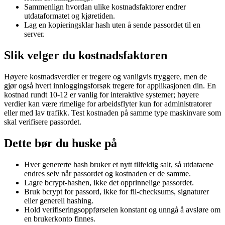
Sammenlign hvordan ulike kostnadsfaktorer endrer
utdataformatet og kjøretiden.
Lag en kopieringsklar hash uten å sende passordet til en
server.
Slik velger du kostnadsfaktoren
Høyere kostnadsverdier er tregere og vanligvis tryggere, men de
gjør også hvert innloggingsforsøk tregere for applikasjonen din. En
kostnad rundt 10-12 er vanlig for interaktive systemer; høyere
verdier kan være rimelige for arbeidsflyter kun for administratorer
eller med lav trafikk. Test kostnaden på samme type maskinvare som
skal verifisere passordet.
Dette bør du huske på
Hver genererte hash bruker et nytt tilfeldig salt, så utdataene
endres selv når passordet og kostnaden er de samme.
Lagre bcrypt-hashen, ikke det opprinnelige passordet.
Bruk bcrypt for passord, ikke for fil-checksums, signaturer
eller generell hashing.
Hold verifiseringsoppførselen konstant og unngå å avsløre om
en brukerkonto finnes.