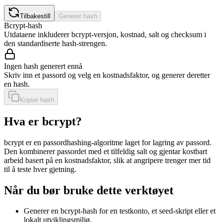
Tilbakestill
Generer hash
Bcrypt-hash
Utdataene inkluderer bcrypt-versjon, kostnad, salt og checksum i
den standardiserte hash-strengen.
Ingen hash generert ennå
Skriv inn et passord og velg en kostnadsfaktor, og generer deretter
en hash.
Kopier hash
Hva er bcrypt?
bcrypt er en passordhashing-algoritme laget for lagring av passord.
Den kombinerer passordet med et tilfeldig salt og gjentar kostbart
arbeid basert på en kostnadsfaktor, slik at angripere trenger mer tid
til å teste hver gjetning.
Når du bør bruke dette verktøyet
Generer en bcrypt-hash for en testkonto, et seed-skript eller et
lokalt utviklingsmiljø.