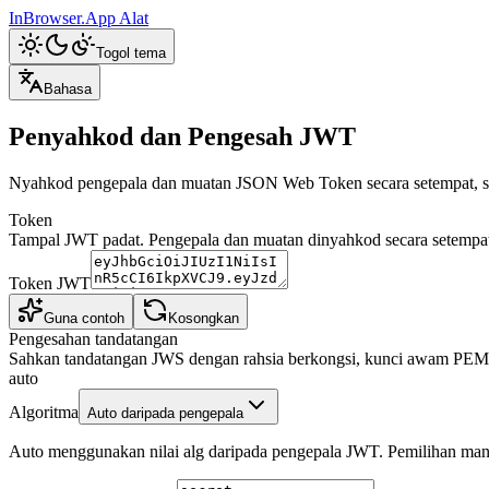
InBrowser.App
Alat
Togol tema
Bahasa
Penyahkod dan Pengesah JWT
Nyahkod pengepala dan muatan JSON Web Token secara setempat, se
Token
Tampal JWT padat. Pengepala dan muatan dinyahkod secara setempat
Token JWT
Guna contoh
Kosongkan
Pengesahan tandatangan
Sahkan tandatangan JWS dengan rahsia berkongsi, kunci awam PE
auto
Algoritma
Auto daripada pengepala
Auto menggunakan nilai alg daripada pengepala JWT. Pemilihan man