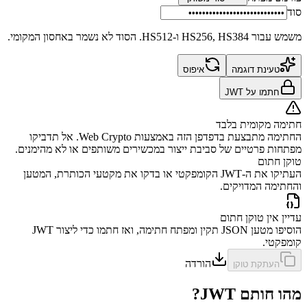
סוד
משמש עבור HS256, HS384 ו-HS512. הסוד לא נשמר באחסון המקומי.
טעינת דוגמה
איפוס
חתמו על JWT
חתימה מקומית בלבד
החתימה מתבצעת בדפדפן הזה באמצעות Web Crypto. אל תדביקו
מפתחות פרטיים של סביבת ייצור במכשירים משותפים או לא מהימנים.
טוקן חתום
העתיקו את ה-JWT הקומפקטי או בדקו את מקטעי הכותרת, המטען
והחתימה המדויקים.
עדיין אין טוקן חתום
הוסיפו מטען JSON תקין ומפתח חתימה, ואז חתמו כדי ליצור JWT
קומפקטי.
הורדה
העתקת טוקן
מהו חותם JWT?