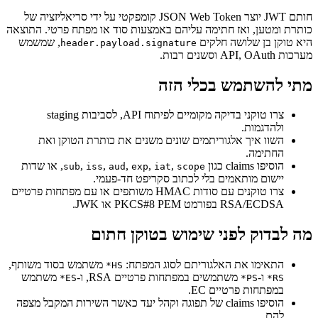
חותם JWT יוצר JSON Web Token קומפקטי על ידי סריאליזציה של
כותרת ומטען, ואז חתימה עליהם באמצעות סוד או מפתח פרטי. התוצאה
היא טוקן בן שלושה חלקים
, שמשמש
header.payload.signature
מערכות API, OAuth וסשנים רבות.
מתי להשתמש בכלי הזה
צרו טוקני בדיקה מקומיים לפיתוח API, לסביבות staging
ולהדגמות.
השוו איך אלגוריתמים שונים משנים את כותרת הטוקן ואת
החתימה.
הוסיפו claims כגון
,
,
,
,
,
, או שדות
sub
iss
aud
exp
iat
scope
יישום מותאמים בלי לכתוב סקריפט חד-פעמי.
צרו טוקנים עם סודות HMAC משותפים או עם מפתחות פרטיים
RSA/ECDSA בפורמט PKCS#8 PEM או JWK.
מה לבדוק לפני שימוש בטוקן חתום
התאימו את האלגוריתם לסוג המפתח:
משתמש בסוד משותף,
HS*
ו-
משתמשים במפתחות פרטיים RSA, ו-
משתמש
ES*
PS*
RS*
במפתחות פרטיים EC.
הוסיפו claims של תפוגה וקהל יעד כאשר השירות המקבל מצפה
להם.