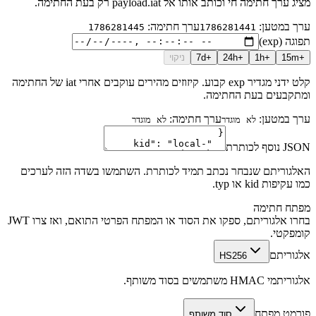
מציג ערך חתימה חי וכותב אותו אל payload.iat רק בעת החתימה.
ערך במטען
:
ערך חתימה
:
1786281445
1786281441
תפוגה (exp)
+15m
+1h
+24h
+7d
ניקוי
קלט ידני מגדיר exp קבוע. קיזוזים מהירים עוקבים אחרי iat של החתימה
ומתקבעים בעת החתימה.
ערך במטען
:
ערך חתימה
:
לא מוגדר
לא מוגדר
JSON נוסף לכותרת
האלגוריתם שנבחר נכתב תמיד לכותרת. השתמשו בשדה הזה לערכים
כמו עקיפות kid או typ.
מפתח חתימה
בחרו אלגוריתם, ספקו את הסוד או המפתח הפרטי התואם, ואז צרו JWT
קומפקטי.
אלגוריתם
HS256
אלגוריתמי HMAC משתמשים בסוד משותף.
פורמט מפתח
סוד משותף