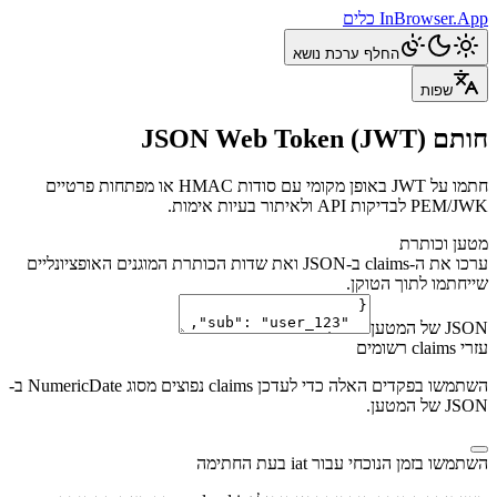
InBrowser.App
כלים
החלף ערכת נושא
שפות
חותם JSON Web Token (JWT)
חתמו על JWT באופן מקומי עם סודות HMAC או מפתחות פרטיים
PEM/JWK לבדיקות API ולאיתור בעיות אימות.
מטען וכותרת
ערכו את ה-claims ב-JSON ואת שדות הכותרת המוגנים האופציונליים
שייחתמו לתוך הטוקן.
JSON של המטען
עזרי claims רשומים
השתמשו בפקדים האלה כדי לעדכן claims נפוצים מסוג NumericDate ב-
JSON של המטען.
השתמשו בזמן הנוכחי עבור iat בעת החתימה