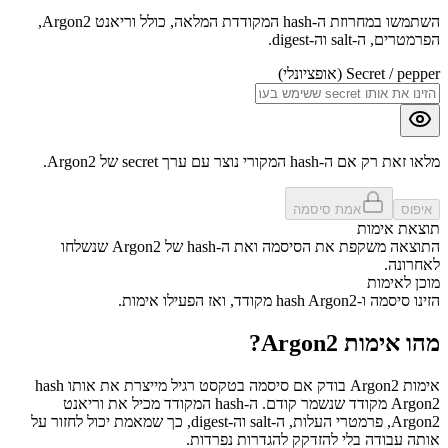
השתמשו במחרוזת ה-hash המקודדת המלאה, כולל וריאנט Argon2,
הפרמטרים, ה-salt וה-digest.
Secret / pepper (אופציונלי)
מלאו זאת רק אם ה-hash המקורי נוצר עם ערך secret של Argon2.
איפוס
אמת סיסמה
תוצאת אימות
התוצאה משקפת את הסיסמה ואת ה-hash של Argon2 שנשלחו
לאחרונה.
מוכן לאימות
הזינו סיסמה ו-hash Argon2 מקודד, ואז הפעילו אימות.
מהו אימות Argon2?
אימות Argon2 בודק אם סיסמה בטקסט רגיל מייצרת את אותו hash
Argon2 מקודד שנשמר קודם. ה-hash המקודד מכיל את וריאנט
Argon2, פרמטרי העלות, ה-salt וה-digest, כך שמאמת יכול לחזור על
אותה עבודה בלי להזדקק להגדרות נפרדות.