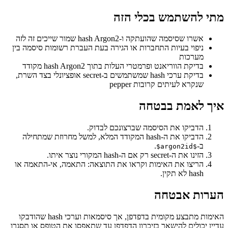
מתי להשתמש בכלי הזה
אשרו שסיסמה שהועתקה ו-hash Argon2 שמור שייכים זה לזה
ניפוי בעיות התחברות או הגירה בעת העברת רשומות סיסמה בין
מערכות
בדיקת הווריאנט ופרמטרי העלות בתוך hash Argon2 מקודד
בדיקת ערכי hash שמשתמשים ב-secret אופציונלי בצד השרת,
שנקרא לעיתים קרובות pepper
איך לאמת בבטחה
הדביקו את הסיסמה שברצונכם לבדוק.
הדביקו את ה-hash המקודד המלא, למשל מחרוזת שמתחילה
ב-
.
$argon2id$
הזינו את ה-secret רק אם ה-hash המקורי נוצר איתו.
הריצו את האימות וקראו את התוצאה: התאמה, אי-התאמה או
hash לא תקין.
הערות אבטחה
האימות מתבצע מקומית בדפדפן, אך סיסמאות וערכי hash שהודבקו
עדיין יכולים להישאר בזיכרון הדפדפן עד שתאפסו את הטופס או תסגרו