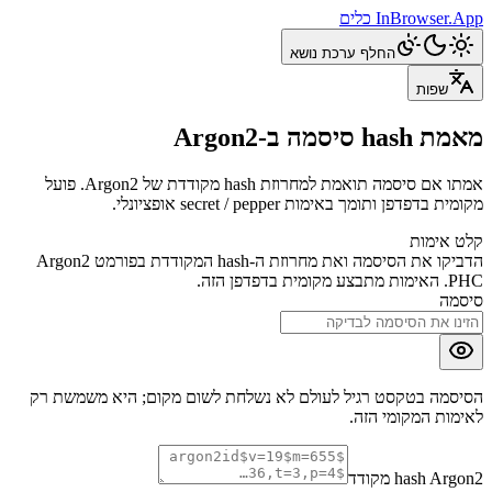
InBrowser.App
כלים
החלף ערכת נושא
שפות
מאמת hash סיסמה ב-Argon2
אמתו אם סיסמה תואמת למחרוזת hash מקודדת של Argon2. פועל
מקומית בדפדפן ותומך באימות secret / pepper אופציונלי.
קלט אימות
הדביקו את הסיסמה ואת מחרוזת ה-hash המקודדת בפורמט Argon2
PHC. האימות מתבצע מקומית בדפדפן הזה.
סיסמה
הסיסמה בטקסט רגיל לעולם לא נשלחת לשום מקום; היא משמשת רק
לאימות המקומי הזה.
hash Argon2 מקודד