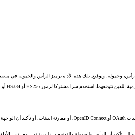
استخدم أداة فك الترميز عند تصحيح تدفقات المصادقة، أو فحص مطالبات OAuth 
إلى تأكيد أن الرأس والحمولة والتوقيع ما زالت تنتمي معا. تبرز الأداة