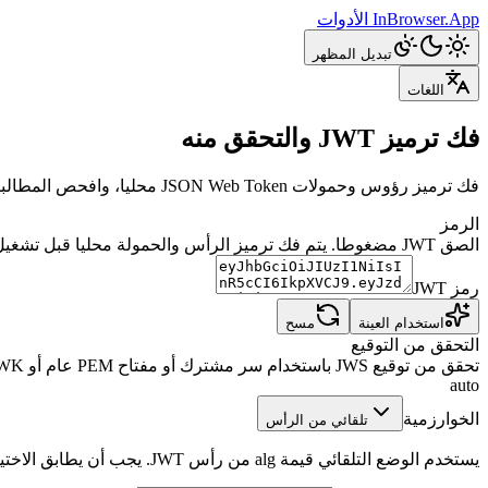
InBrowser.App
الأدوات
تبديل المظهر
اللغات
فك ترميز JWT والتحقق منه
فك ترميز رؤوس وحمولات JSON Web Token محليا، وافحص المطالبات المسجلة، وتحقق من تواقيع HS وRS وPS وES باستخدام سر أو مفتاح PEM عام أو JWK أو JWKS.
الرمز
الصق JWT مضغوطا. يتم فك ترميز الرأس والحمولة محليا قبل تشغيل أي فحص للتوقيع.
رمز JWT
استخدام العينة
مسح
التحقق من التوقيع
تحقق من توقيع JWS باستخدام سر مشترك أو مفتاح PEM عام أو JWK أو JWKS.
auto
الخوارزمية
تلقائي من الرأس
يستخدم الوضع التلقائي قيمة alg من رأس JWT. يجب أن يطابق الاختيار اليدوي الرأس أيضا.