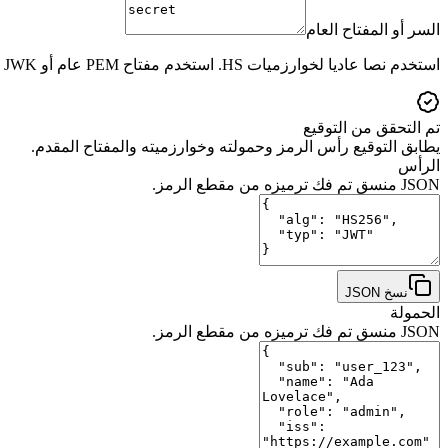
السر أو المفتاح العام
استخدم نصا عاديا لخوارزميات HS. استخدم مفتاح PEM عام أو JWK أو JWKS لخوارزميات RS وPS وES. لا يتم حفظ القيم.
تم التحقق من التوقيع
يطابق التوقيع رأس الرمز وحمولته وخوارزميته والمفتاح المقدم.
الرأس
JSON منسق تم فك ترميزه من مقطع الرمز.
نسخ JSON
الحمولة
JSON منسق تم فك ترميزه من مقطع الرمز.